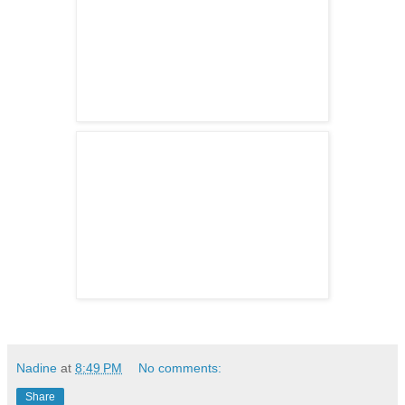
Nadine
at
8:49 PM
No comments:
Share