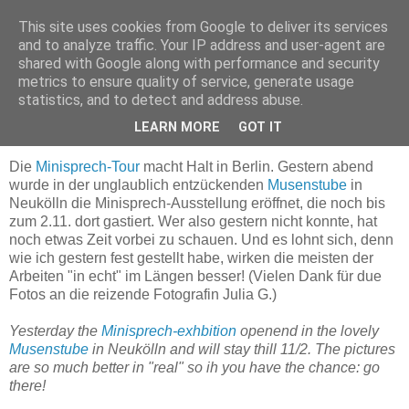
This site uses cookies from Google to deliver its services
Nadine's Sketchbook Blog
and to analyze traffic. Your IP address and user-agent are
shared with Google along with performance and security
metrics to ensure quality of service, generate usage
statistics, and to detect and address abuse.
Sunday, September 13, 2009
Minisprech Ausstellung - jetzt in Berlin
LEARN MORE
GOT IT
Die
Minisprech-Tour
macht Halt in Berlin. Gestern abend
wurde in der unglaublich entzückenden
Musenstube
in
Neukölln die Minisprech-Ausstellung eröffnet, die noch bis
zum 2.11. dort gastiert. Wer also gestern nicht konnte, hat
noch etwas Zeit vorbei zu schauen. Und es lohnt sich, denn
wie ich gestern fest gestellt habe, wirken die meisten der
Arbeiten "in echt" im Längen besser! (Vielen Dank für due
Fotos an die reizende Fotografin Julia G.)
Yesterday the
Minisprech-exhbition
openend in the lovely
Musenstube
in Neukölln and will stay thill 11/2. The pictures
are so much better in "real" so ih you have the chance: go
there!